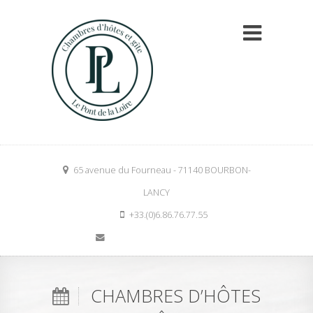
65 avenue du Fourneau - 71140 BOURBON-
LANCY
+33.(0)6.86.76.77.55
contact@lepontdelaloire.com
CHAMBRES D’HÔTES