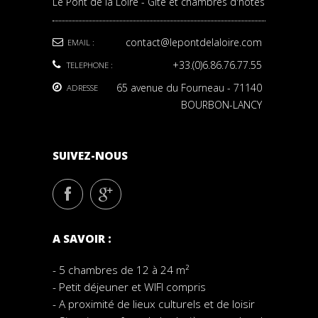
Le Pont de la Loire - Gîte et chambres d'hôtes
contact@lepontdelaloire.com
EMAIL :
+33.(0)6.86.76.77.55
TELEPHONE :
65 avenue du Fourneau - 71140
ADRESSE
BOURBON-LANCY
SUIVEZ-NOUS
A SAVOIR :
- 5 chambres de 12 à 24 m²
- Petit déjeuner et WIFI compris
- A proximité de lieux culturels et de loisir